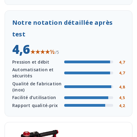
Notre notation détaillée après
test
4,6
★★★★½
/5
Pression et débit
4,7
Automatisation et
4,7
sécurités
Qualité de fabrication
4,8
(inox)
Facilité d’utilisation
4,5
Rapport qualité-prix
4,2